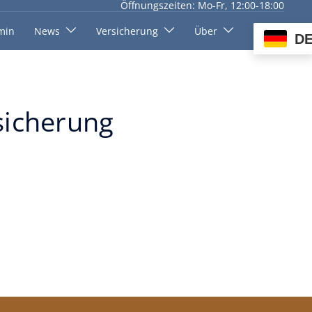
Öffnungszeiten: Mo-Fr, 12:00-18:00
min
News
Versicherung
Über
D
sicherung