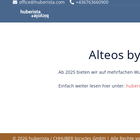
office@huberista.com
+436763660900
Skip
to
content
Alteos b
Ab 2025 bieten wir auf mehrfachen Wu
Einfach weiter lesen hier unter:
huberi
© 2026 huberista / CHHUBER bicycles GmbH | Alle Rechte vo