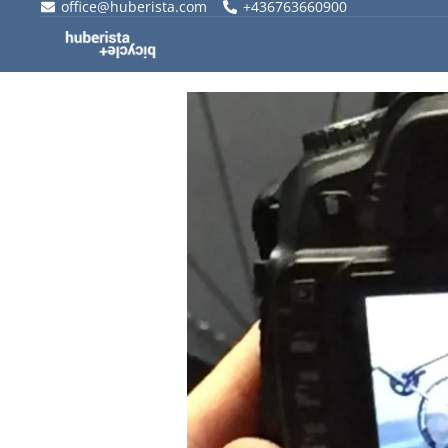
office@huberista.com
+436763660900
Skip
to
content