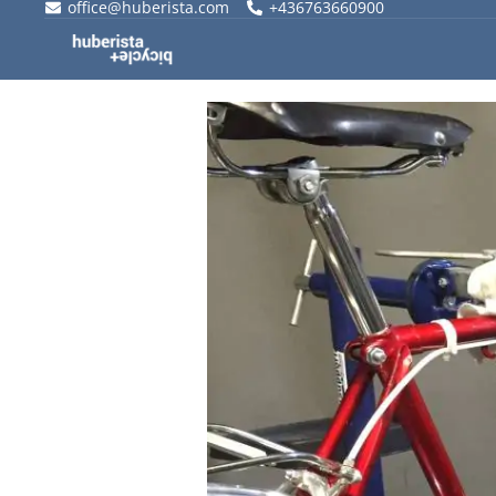
office@huberista.com
+436763660900
Skip
to
content