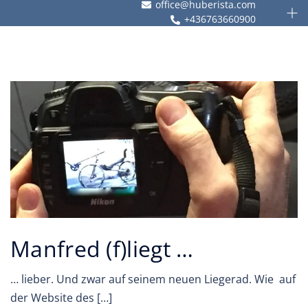
office@huberista.com
Skip
Togg
+436763660900
men
to
content
Manfred (f)liegt …
… lieber. Und zwar auf seinem neuen Liegerad. Wie auf
der Website des […]